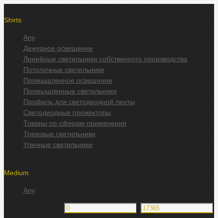
Hello, I'm looking for new
Shirts
Any
Дежурное освещение
Линейные светильники собственного производства
Потолочные светильники
Промышленное освещение
Промышленные светильники
Профиль для светодиодной ленты
Светодиодные прожекторы
Товары по сферам применения
Трековые светильники
Уличные светильники
in a size
Medium
Any
that cost between £
&