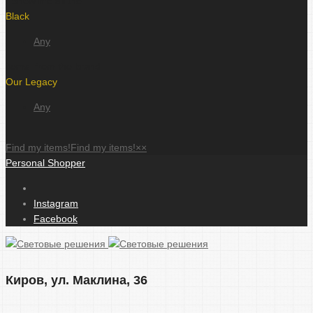
. Show me all the
Black
Any
items, from the brand
Our Legacy
Any
.
Find my items!
Find my items!
×
×
Personal Shopper
Instagram
Facebook
Киров, ул. Маклина, 36