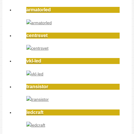
armatorled
centrsvet
vkl-led
transistor
ledcraft