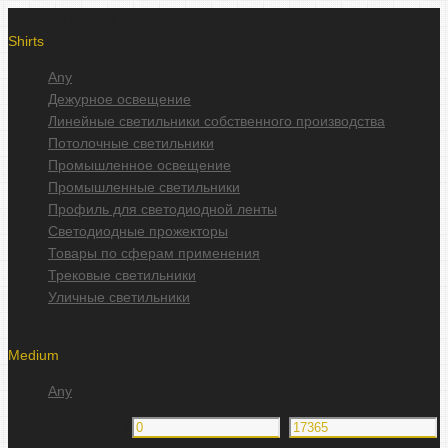
Hello, I'm looking for new
Shirts
Any
Дежурное освещение
Линейные светильники собственного производства
Потолочные светильники
Промышленное освещение
Промышленные светильники
Профиль для светодиодной ленты
Светодиодные прожекторы
Товары по сферам применения
Трековые светильники
Уличные светильники
in a size
Medium
Any
that cost between £
&