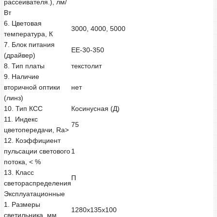
рассеивателя.), лм/
Вт
6. Цветовая
3000, 4000, 5000
температура, К
7. Блок питания
EE-30-350
(драйвер)
8. Тип платы
текстолит
9. Наличие
вторичной оптики
нет
(линз)
10. Тип КСС
Косинусная (Д)
11. Индекс
75
цветопередачи, Ra>
12. Коэффициент
пульсации светового
1
потока, < %
13. Класс
П
светораспределения
Эксплуатационные
1. Размеры
1280х135х100
светильника, мм