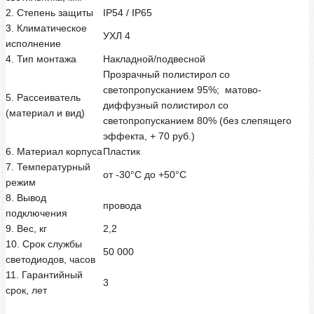
2. Степень защиты
IP54 / IP65
3. Климатическое
УХЛ 4
исполнение
4. Тип монтажа
Накладной/подвесной
Прозрачный полистирол со
светопропусканием 95%; матово-
5. Рассеиватель
диффузный полистирол со
(материал и вид)
светопропусканием 80% (без слепящего
эффекта, + 70 руб.)
6. Материал корпуса
Пластик
7. Температурный
от -30°С до +50°С
режим
8. Вывод
провода
подключения
9. Вес, кг
2,2
10. Срок службы
50 000
светодиодов, часов
11. Гарантийный
3
срок, лет