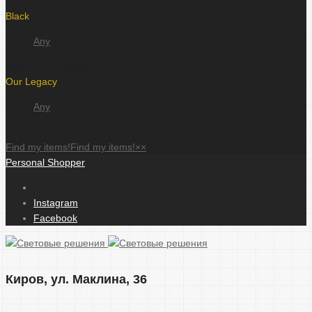
. Show me all the
Black
Any
items, from the brand
Our Legacy
Any
.
Find my items!
Find my items!
×
×
Personal Shopper
Instagram
Facebook
Киров, ул. Маклина, 36