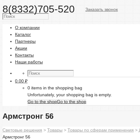
8(8332)705-520
Заказать звонок
О компании
Каталог
Партнеры
Акции
Контакты
Наши работы
0.00
₽
0 items in the shopping bag
Unfortunately, your shopping bag is empty.
Go to the shop
Go to the shop
Армстронг 56
Световые решения
>
Товары
>
Товары по сферам применения
>
Армстронг 56