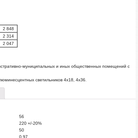
2 848
2 314
2 047
стративно-муниципальных и иных общественных помещений с
юминесцентных светильников 4х18, 4х36.
56
220 +/-20%
50
0,97