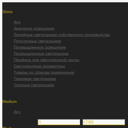
Hello, I'm looking for new
Shirts
Any
Дежурное освещение
Линейные светильники собственного производства
Потолочные светильники
Промышленное освещение
Промышленные светильники
Профиль для светодиодной ленты
Светодиодные прожекторы
Товары по сферам применения
Трековые светильники
Уличные светильники
in a size
Medium
Any
that cost between £
&
.