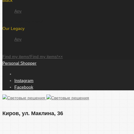
Black
Any
items, from the brand
Our Legacy
Any
.
Find my items!
Find my items!
×
×
Personal Shopper
Instagram
Facebook
Киров, ул. Маклина, 36